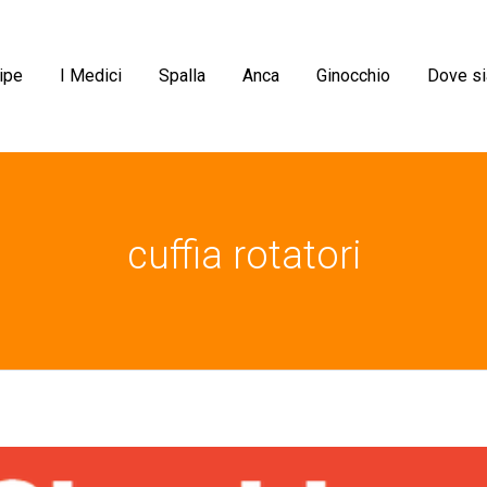
ipe
I Medici
Spalla
Anca
Ginocchio
Dove s
cuffia rotatori