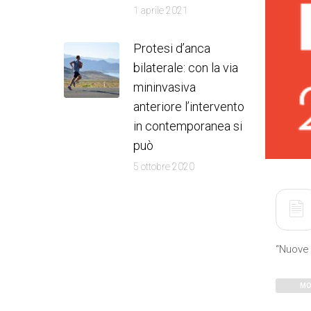
1 aprile 2021
Protesi d’anca
bilaterale: con la via
mininvasiva
anteriore l’intervento
in contemporanea si
può
5 ottobre 2020
“Nuove 
MO