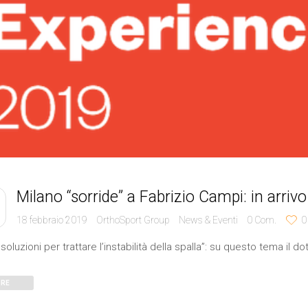
Milano “sorride” a Fabrizio Campi: in arri
18 febbraio 2019
OrthoSport Group
News & Eventi
0
Com.
0
soluzioni per trattare l’instabilità della spalla”: su questo tema il
RE