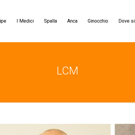
ipe
I Medici
Spalla
Anca
Ginocchio
Dove s
LCM