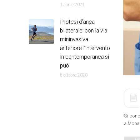
1 aprile 2021
Protesi d’anca
bilaterale: con la via
mininvasiva
anteriore l’intervento
in contemporanea si
può
5 ottobre 2020
Si conc
a Mona
MO