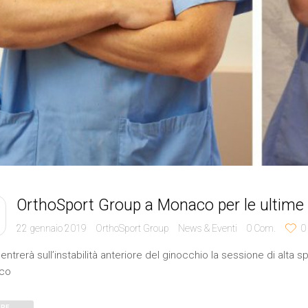
OrthoSport Group a Monaco per le ultime n
22 gennaio 2019
OrthoSport Group
News & Eventi
0
Com.
0
entrerà sull’instabilità anteriore del ginocchio la sessione di alt
co
RE