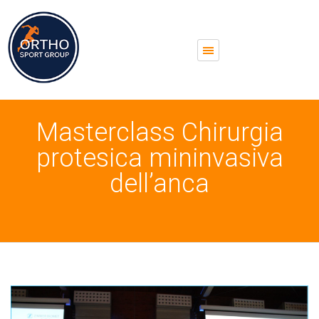
Masterclass Chirurgia
protesica mininvasiva
dell’anca