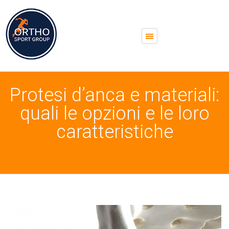
Protesi d’anca e materiali:
quali le opzioni e le loro
caratteristiche