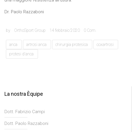
una maggiore resistenza all’usura.
Dr. Paolo Razzaboni
by
OrthoSport Group
14 febbraio 2020
0
Com.
anca
artrosi anca
chirurgia protesica
coxartrosi
protesi d'anca
La nostra Èquipe
Dott. Fabrizio Campi
Dott. Paolo Razzaboni