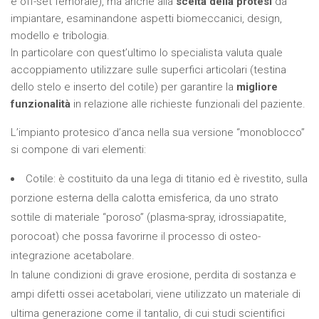
e off-set femorale), ma anche alla
scelta della protesi
da
impiantare, esaminandone aspetti biomeccanici, design,
modello e tribologia.
In particolare con quest’ultimo lo specialista valuta quale
accoppiamento utilizzare sulle superfici articolari (testina
dello stelo e inserto del cotile) per garantire la
migliore
funzionalità
in relazione alle richieste funzionali del paziente.
L’impianto protesico d’anca nella sua versione “monoblocco”
si compone di vari elementi:
Cotile: è costituito da una lega di titanio ed è rivestito, sulla
porzione esterna della calotta emisferica, da uno strato
sottile di materiale “poroso” (plasma-spray, idrossiapatite,
porocoat) che possa favorirne il processo di osteo-
integrazione acetabolare.
In talune condizioni di grave erosione, perdita di sostanza e
ampi difetti ossei acetabolari, viene utilizzato un materiale di
ultima generazione come il tantalio, di cui studi scientifici