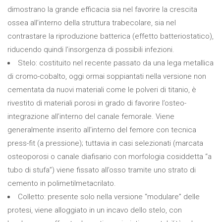
dimostrano la grande efficacia sia nel favorire la crescita
ossea all’interno della struttura trabecolare, sia nel
contrastare la riproduzione batterica (effetto batteriostatico),
riducendo quindi l’insorgenza di possibili infezioni.
Stelo: costituito nel recente passato da una lega metallica
di cromo-cobalto, oggi ormai soppiantati nella versione non
cementata da nuovi materiali come le polveri di titanio, è
rivestito di materiali porosi in grado di favorire l’osteo-
integrazione all’interno del canale femorale. Viene
generalmente inserito all’interno del femore con tecnica
press-fit (a pressione); tuttavia in casi selezionati (marcata
osteoporosi o canale diafisario con morfologia cosiddetta “a
tubo di stufa”) viene fissato all’osso tramite uno strato di
cemento in polimetilmetacrilato.
Colletto: presente solo nella versione “modulare” delle
protesi, viene alloggiato in un incavo dello stelo, con