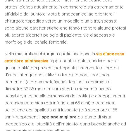
universalmente riconosciuto, infatti, che la qualità delle
protesi d’anca attualmente in commercio sia estremamente
affidabile dal punto di vista biomeccanico: ad orientare il
chirurgo ortopedico verso un modello o un altro, spesso
sono alcune caratteristiche che fanno ritenere alcune protesi
più adatte a certe tipologie di paziente, vie d’accesso e
morfologie del canale femorale.
Nella mia pratica chirurgica quotidiana dove la
via d’accesso
anteriore mininvasiva
rappresenta il gold standard per la
quasi totalità dei pazienti sottoposti a intervento di protesi
d’anca, ritengo che l’utilizzo di steli femorali corti non
cementati (a presa metafisaria), testine in ceramica di
diametro 32-36 mm e misura short o medium (quando
possibile, in base alle dimensioni del cotile) e accoppiamenti
ceramica-ceramica (età inferiore ai 65 anni) o ceramica-
polietilene con spalletta anti-lussante (età superiore ai 65
anni), rappresenti l’
opzione migliore
dal punto di vista
meccanico e di stabilità dell’impianto, contribuendo anche ad