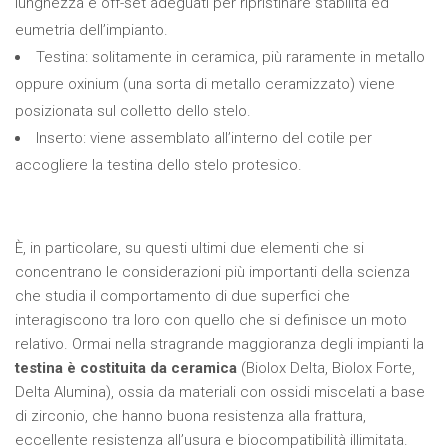
lunghezza e off-set adeguati per ripristinare stabilità ed
eumetria dell’impianto.
Testina: solitamente in ceramica, più raramente in metallo
oppure oxinium (una sorta di metallo ceramizzato) viene
posizionata sul colletto dello stelo.
Inserto: viene assemblato all’interno del cotile per
accogliere la testina dello stelo protesico.
È, in particolare, su questi ultimi due elementi che si
concentrano le considerazioni più importanti della scienza
che studia il comportamento di due superfici che
interagiscono tra loro con quello che si definisce un moto
relativo. Ormai nella stragrande maggioranza degli impianti la
testina è costituita da ceramica
(Biolox Delta, Biolox Forte,
Delta Alumina), ossia da materiali con ossidi miscelati a base
di zirconio, che hanno buona resistenza alla frattura,
eccellente resistenza all’usura e biocompatibilità illimitata.